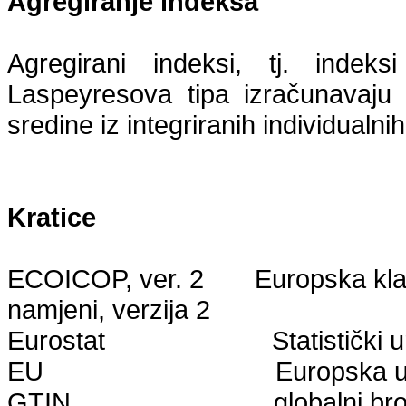
Agregiranje indeksa
Agregirani indeksi, tj. inde
Laspeyresova
tipa izračunavaju 
sredine iz integriranih individualn
Kratice
ECOICOP,
ver
. 2 Europska klasi
namjeni, verzija 2
Eurostat Statistički ured
EU Europska uni
GTIN globalni broj trgo