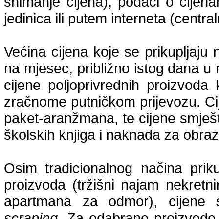
snimanje cijena), podaci o cijena
jedinica ili putem interneta (centra
Većina cijena koje se prikupljaju
na mjesec, približno istog dana 
cijene poljoprivrednih proizvoda
zračnome putničkom prijevozu. Ci
paket-aranžmana, te cijene smješ
školskih knjiga i naknada za obra
Osim tradicionalnog načina prik
proizvoda (tržišni najam nekretni
apartmana za odmor), cijene 
scraping
. Za odabrane proizvode 