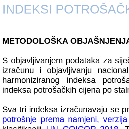
INDEKSI POTROŠAČK
METODOLOŠKA OBJAŠNJENJ
S objavljivanjem podataka za sij
izračunu i objavljivanju nacion
harmoniziranog indeksa potroš
indeksa potrošačkih cijena po st
Sva tri indeksa izračunavaju se 
potrošnje
prema
namjeni
,
verzija
klasifikaciji
UN COICOP 2018
. 