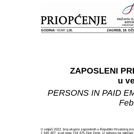
GODINA
/
YEAR
:
LIX.
ZAGREB, 18. OŽ
ZAPOSLENI PR
u ve
PERSONS IN PAID E
Feb
U veljači 2022. broj ukupno zaposlenih u Republici Hrvatskoj izno
1 545 407, a od toga 724 475 čine žene. U odnosu na siječanj