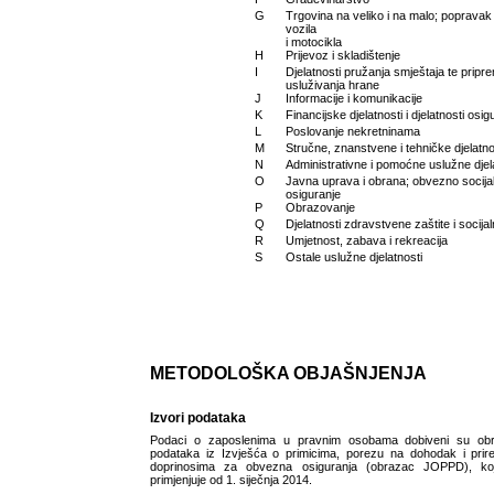
G
Trgovina na veliko i na malo; popravak
vozila
i motocikla
H
Prijevoz i skladištenje
I
Djelatnosti pružanja smještaja te pripre
usluživanja hrane
J
Informacije i komunikacije
K
Financijske djelatnosti i djelatnosti osig
L
Poslovanje nekretninama
M
Stručne, znanstvene i tehničke djelatno
N
Administrativne i pomoćne uslužne djel
O
Javna uprava i obrana; obvezno socija
osiguranje
P
Obrazovanje
Q
Djelatnosti zdravstvene zaštite i socijal
R
Umjetnost, zabava i rekreacija
S
Ostale uslužne djelatnosti
METODOLOŠKA OBJAŠNJENJA
Izvori podataka
Podaci o zaposlenima u pravnim osobama dobiveni su ob
podataka iz Izvješća o primicima, porezu na dohodak i prir
doprinosima za obvezna osiguranja (obrazac JOPPD), ko
primjenjuje od 1. siječnja 2014.