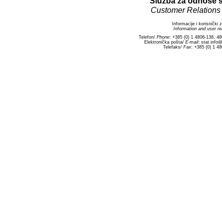
Služba za odnose s 
Customer Relations
Informacije i korisnički 
Information and user r
Telefon/
Phone
: +385 (0) 1 4806-138, 4
Elektronička pošta/
E-mail
: stat.info
Telefaks/
Fax
: +385 (0) 1 4