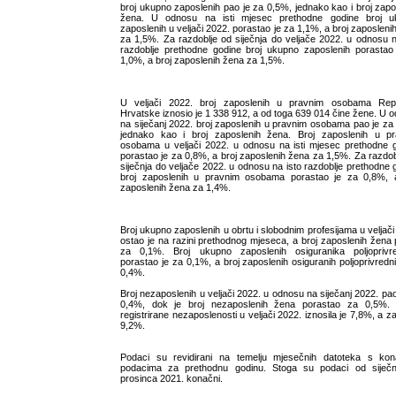
broj ukupno zaposlenih pao je za 0,5%, jednako kao i broj zapo
žena. U odnosu na isti mjesec prethodne godine broj u
zaposlenih u veljači 2022. porastao je za 1,1%, a broj zaposleni
za 1,5%. Za razdoblje od siječnja do veljače 2022. u odnosu n
razdoblje prethodne godine broj ukupno zaposlenih porastao
1,0%, a broj zaposlenih žena za 1,5%.
U veljači 2022. broj zaposlenih u pravnim osobama Repu
Hrvatske iznosio je 1 338 912, a od toga 639 014 čine žene. U 
na siječanj 2022. broj zaposlenih u pravnim osobama pao je za
jednako kao i broj zaposlenih žena. Broj zaposlenih u p
osobama u veljači 2022. u odnosu na isti mjesec prethodne 
porastao je za 0,8%, a broj zaposlenih žena za 1,5%. Za razdob
siječnja do veljače 2022. u odnosu na isto razdoblje prethodne 
broj zaposlenih u pravnim osobama porastao je za 0,8%, 
zaposlenih žena za 1,4%.
Broj ukupno zaposlenih u obrtu i slobodnim profesijama u veljači
ostao je na razini prethodnog mjeseca, a broj zaposlenih žena 
za 0,1%. Broj ukupno zaposlenih osiguranika poljoprivre
porastao je za 0,1%, a broj zaposlenih osiguranih poljoprivredn
0,4%.
Broj nezaposlenih u veljači 2022. u odnosu na siječanj 2022. pao
0,4%, dok je broj nezaposlenih žena porastao za 0,5%. 
registrirane nezaposlenosti u veljači 2022. iznosila je 7,8%, a z
9,2%.
Podaci su revidirani na temelju mjesečnih datoteka s ko
podacima za prethodnu godinu. Stoga su podaci od siječn
prosinca 2021. konačni.