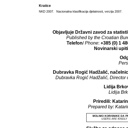
Kratice
NKD 2007.
Nacionalna klasifikacija djelatnosti, verzija 2007.
Objavljuje Državni zavod za statisti
Published by the Croatian Burea
Telefon
/
Phone
:
+385 (0) 1 48
Novinarski upiti
Odg
Pers
Dubravka Rogić Hadžalić, načelnica
Dubravka Rogić Hadžalić, Director o
Lidija Brko
Lidija Br
Priredili: Katar
Prepared by: Katar
MOLIMO KORISNIKE DA P
USERS ARE KINDLY