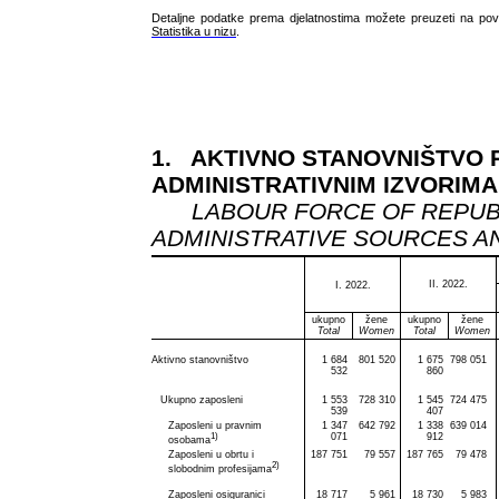
Detaljne podatke prema djelatnostima možete preuzeti na pov
Statistika u nizu
.
1. AKTIVNO STANOVNIŠTVO 
ADMINISTRATIVNIM IZVORIMA
LABOUR FORCE OF REPUBLI
ADMINISTRATIVE SOURCES A
II. 2022.
I. 2022.
ukupno
žene
ukupno
žene
Total
Women
Total
Women
Aktivno stanovništvo
1 684
801 520
1 675
798 051
532
860
Ukupno zaposleni
1 553
728 310
1 545
724 475
539
407
Zaposleni u pravnim
1 347
642 792
1 338
639 014
1)
071
912
osobama
Zaposleni u obrtu i
187 751
79 557
187 765
79 478
2)
slobodnim profesijama
Zaposleni osiguranici
18 717
5 961
18 730
5 983