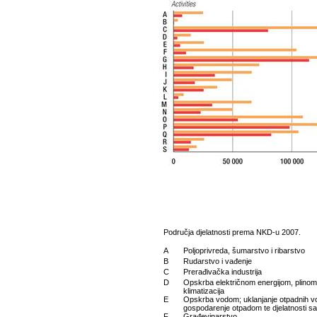
Područja djelatnosti prema NKD-u 2007.
A
Poljoprivreda, šumarstvo i ribarstvo
B
Rudarstvo i vađenje
C
Prerađivačka industrija
D
Opskrba električnom energijom, plinom
klimatizacija
E
Opskrba vodom; uklanjanje otpadnih v
gospodarenje otpadom te djelatnosti sa
F
Građevinarstvo