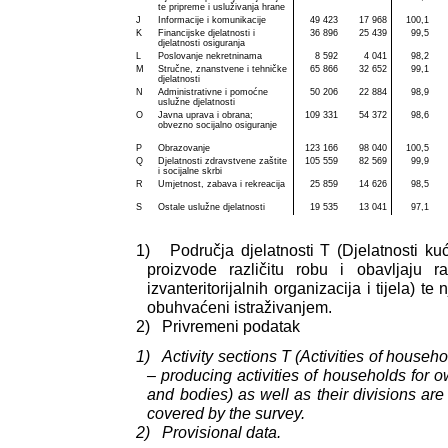
te pripreme i usluživanja hrane
J
Informacije i komunikacije
49 423
17 968
100,1
K
Financijske djelatnosti i
36 896
25 439
99,5
djelatnosti osiguranja
L
Poslovanje nekretninama
8 592
4 041
98,2
M
Stručne, znanstvene i tehničke
65 866
32 652
99,1
djelatnosti
N
Administrativne i pomoćne
50 206
22 884
98,9
uslužne djelatnosti
O
Javna uprava i obrana;
109 331
54 372
98,6
obvezno socijalno osiguranje
P
Obrazovanje
123 166
98 040
100,5
Q
Djelatnosti zdravstvene zaštite
105 559
82 569
99,9
i socijalne skrbi
R
Umjetnost, zabava i rekreacija
25 859
14 626
98,5
S
Ostale uslužne djelatnosti
19 535
13 041
97,1
1)
Područja djelatnosti T (Djelatnosti kuć
proizvode različitu robu i obavljaju ra
izvanteritorijalnih organizacija i tijela) t
obuhvaćeni istraživanjem.
2)
Privremeni podatak
1)
Activity sections T (Activities of househ
– producing activities of households for ow
and bodies) as well as their divisions are
covered by the survey.
2)
Provisional data.