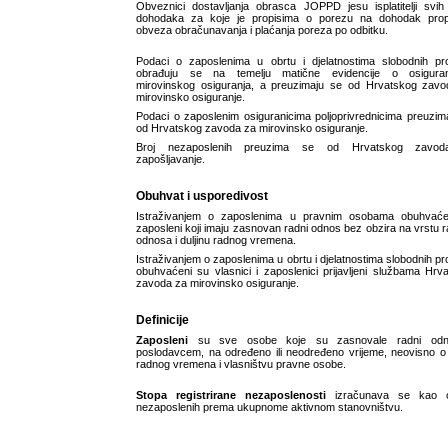
Obveznici dostavljanja obrasca JOPPD jesu isplatitelji svih
dohodaka za koje je propisima o porezu na dohodak prop
obveza obračunavanja i plaćanja poreza po odbitku.
Podaci o zaposlenima u obrtu i djelatnostima slobodnih pro
obrađuju se na temelju matične evidencije o osiguran
mirovinskog osiguranja, a preuzimaju se od Hrvatskog zav
mirovinsko osiguranje.
Podaci o zaposlenim osiguranicima poljoprivrednicima preuzim
od Hrvatskog zavoda za mirovinsko osiguranje.
Broj nezaposlenih preuzima se od Hrvatskog zavo
zapošljavanje.
Obuhvat i usporedivost
Istraživanjem o zaposlenima u pravnim osobama obuhvaće
zaposleni koji imaju zasnovan radni odnos bez obzira na vrstu 
odnosa i duljinu radnog vremena.
Istraživanjem o zaposlenima u obrtu i djelatnostima slobodnih pro
obuhvaćeni su vlasnici i zaposlenici prijavljeni službama Hrv
zavoda za mirovinsko osiguranje.
Definicije
Zaposleni
su sve osobe koje su zasnovale radni od
poslodavcem, na određeno ili neodređeno vrijeme, neovisno o d
radnog vremena i vlasništvu pravne osobe.
Stopa registrirane nezaposlenosti
izračunava se kao 
nezaposlenih prema ukupnome aktivnom stanovništvu.