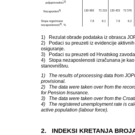
2)
poljoprivrednici
3)
130 993
73 210
130 453
73 576
Nezaposleni
Stopa registrirane
7,8
9,1
7,8
9,2
4)
nezaposlenosti
, %
1) Rezulat obrade podataka iz obrasca J
2) Podaci su preuzeti iz evidencije aktivni
osiguranje.
3) Podaci su preuzeti od Hrvatskog zavoda
4) Stopa nezaposlenosti izračunana je ka
stanovništvu.
1) The results of processing data from JOP
provisional.
2) The data were taken over from the records
for Pension Insurance.
3) The data were taken over from the Croa
4) The registered unemployment rate is calc
active population (labour force).
2. INDEKSI KRETANJA BROJ