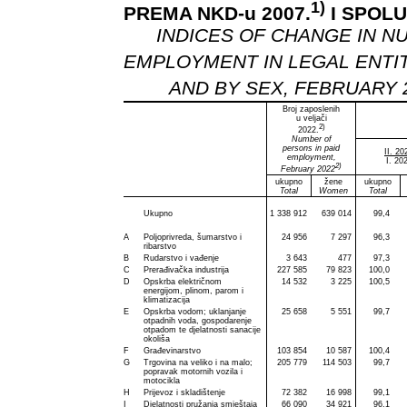
1)
PREMA NKD-u 2007.
I SPOLU
INDICES OF CHANGE IN NUM
EMPLOYMENT IN LEGAL ENTIT
AND BY SEX, FEBRUARY 
Broj zaposlenih
u veljači
2)
2022.
Number of
persons in paid
II. 20
employment,
I. 20
2)
February 2022
ukupno
žene
ukupno
Total
Women
Total
Ukupno
1 338 912
639 014
99,4
A
Poljoprivreda, šumarstvo i
24 956
7 297
96,3
ribarstvo
B
Rudarstvo i vađenje
3 643
477
97,3
C
Prerađivačka industrija
227 585
79 823
100,0
D
Opskrba električnom
14 532
3 225
100,5
energijom, plinom, parom i
klimatizacija
E
Opskrba vodom; uklanjanje
25 658
5 551
99,7
otpadnih voda, gospodarenje
otpadom te djelatnosti sanacije
okoliša
F
Građevinarstvo
103 854
10 587
100,4
G
Trgovina na veliko i na malo;
205 779
114 503
99,7
popravak motornih vozila i
motocikla
H
Prijevoz i skladištenje
72 382
16 998
99,1
I
Djelatnosti pružanja smještaja
66 090
34 921
96,1