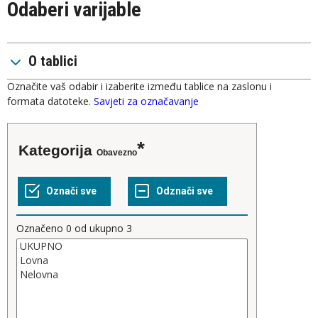
Odaberi varijable
O tablici
Označite vaš odabir i izaberite između tablice na zaslonu i
formata datoteke.
Savjeti za označavanje
Kategorija
Obavezno
Označeno
0
od ukupno
3