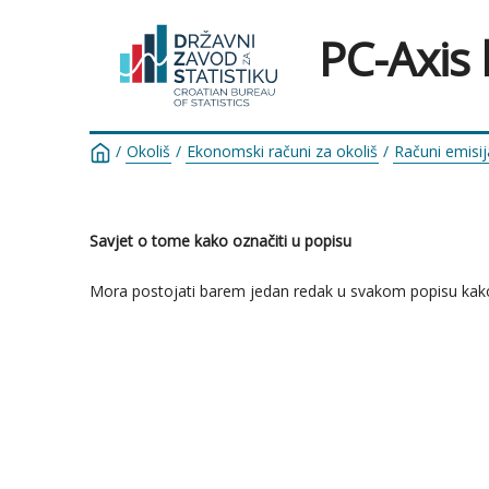
PC-Axis
/
Okoliš
/
Ekonomski računi za okoliš
/
Računi emisij
Savjet o tome kako označiti u popisu
Mora postojati barem jedan redak u svakom popisu kako bi s