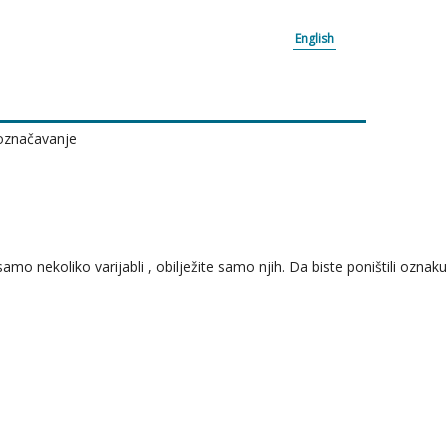
English
 označavanje
o nekoliko varijabli , obilježite samo njih. Da biste poništili oznaku ,