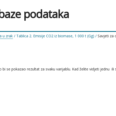
 baze podataka
a u zrak
/
Tablica 2. Emisije CO2 iz biomase, 1 000 t (Gg)
/
Savjeti za
e pokazao rezultat za svaku varijablu. Kad želite vidjeti jednu  ili sam