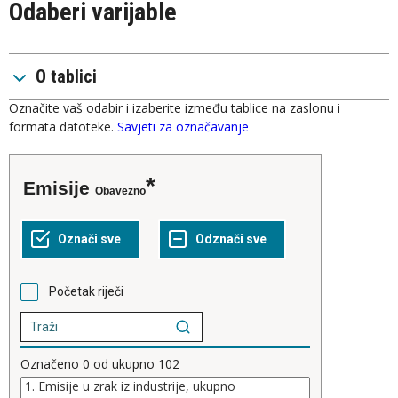
Odaberi varijable
O tablici
Označite vaš odabir i izaberite između tablice na zaslonu i
formata datoteke.
Savjeti za označavanje
Emisije
Obavezno
Početak riječi
Označeno
0
od ukupno
102