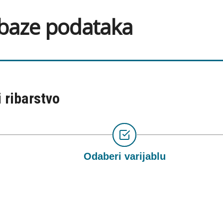
 baze podataka
i ribarstvo
Odaberi varijablu