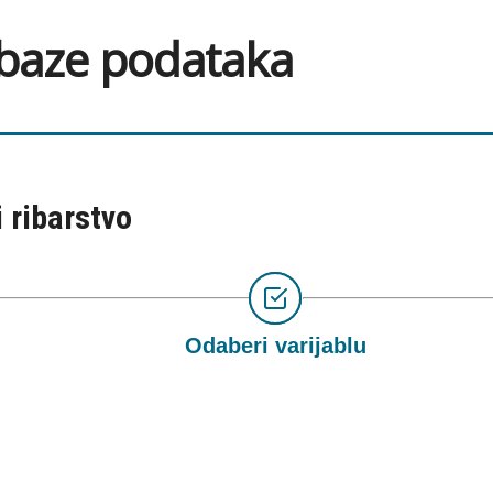
 baze podataka
i ribarstvo
Odaberi varijablu