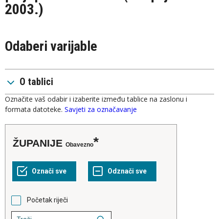
2003.)
Odaberi varijable
O tablici
Označite vaš odabir i izaberite između tablice na zaslonu i
formata datoteke.
Savjeti za označavanje
ŽUPANIJE
Obavezno
Početak riječi