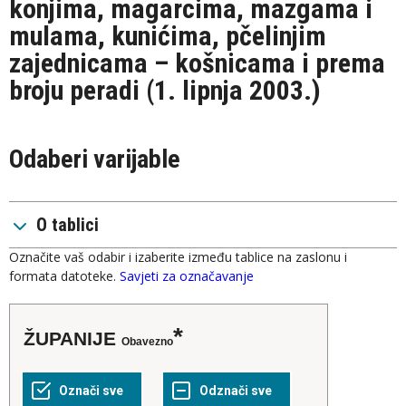
konjima, magarcima, mazgama i
mulama, kunićima, pčelinjim
zajednicama – košnicama i prema
broju peradi (1. lipnja 2003.)
Odaberi varijable
O tablici
Označite vaš odabir i izaberite između tablice na zaslonu i
formata datoteke.
Savjeti za označavanje
ŽUPANIJE
Obavezno