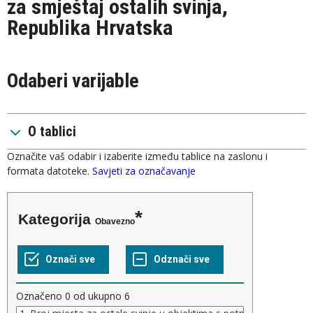
za smještaj ostalih svinja,
Republika Hrvatska
Odaberi varijable
O tablici
Označite vaš odabir i izaberite između tablice na zaslonu i
formata datoteke.
Savjeti za označavanje
Kategorija
Obavezno
Označeno
0
od ukupno
6