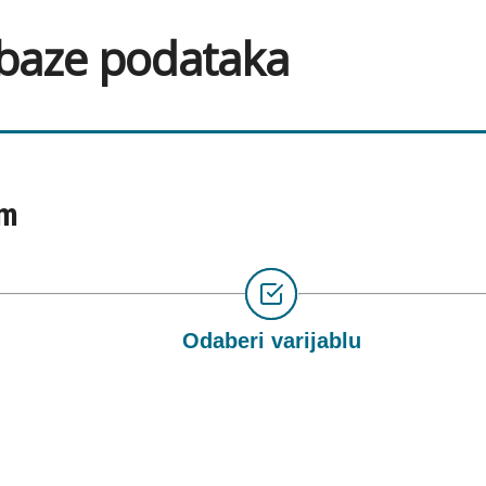
 baze podataka
om
Odaberi varijablu