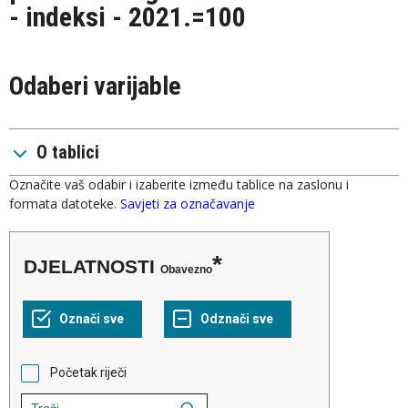
- indeksi - 2021.=100
Odaberi varijable
O tablici
Označite vaš odabir i izaberite između tablice na zaslonu i
formata datoteke.
Savjeti za označavanje
DJELATNOSTI
Obavezno
Početak riječi