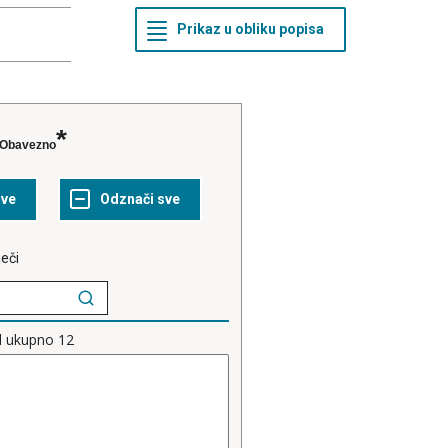
Obavezno
ječi
d ukupno
12