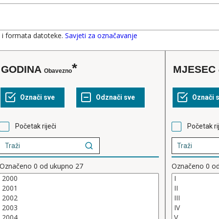
u i formata datoteke.
Savjeti za označavanje
GODINA
MJESEC
Obavezno
Početak riječi
Početak ri
Označeno
0
od ukupno
27
Označeno
0
o