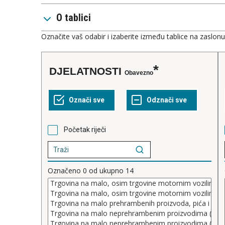
O tablici
Označite vaš odabir i izaberite između tablice na zaslon
DJELATNOSTI
Obavezno
Početak riječi
Označeno
0
od ukupno
14