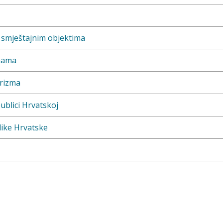
m smještajnim objektima
inama
urizma
blici Hrvatskoj
like Hrvatske