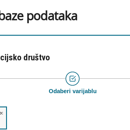
 baze podataka
acijsko društvo
Odaberi varijablu
o: