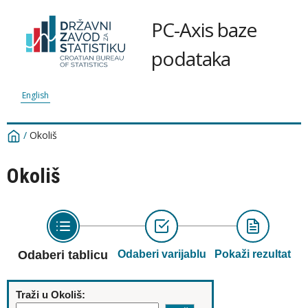
PC-Axis baze
podataka
English
/
Okoliš
Okoliš
Odaberi tablicu
Odaberi varijablu
Pokaži rezultat
Traži u Okoliš: