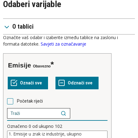
Odaberi varijable
O tablici
Označite vaš odabir i izaberite između tablice na zaslonu i
formata datoteke.
Savjeti za označavanje
Emisije
Obavezno
Početak riječi
Označeno
0
od ukupno
102