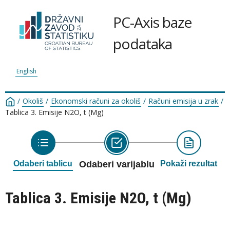
PC-Axis baze
podataka
English
/
Okoliš
/
Ekonomski računi za okoliš
/
Računi emisija u zrak
/
Tablica 3. Emisije N2O, t (Mg)
Odaberi tablicu
Odaberi varijablu
Pokaži rezultat
Tablica 3. Emisije N2O, t (Mg)