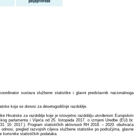
koordinator sustava službene statistike i glavni predstavnik nacionalnoga
rvatske koja se donosi za desetogodišnje razdoblje.
blike Hrvatske za razdoblje koje je istovjetno razdoblju utvrđenom Europskim
og parlamenta i Vijeća od 25. listopada 2017. o izmjeni Uredbe (EU) br.
1. 10. 2017.). Program statističkih aktivnosti RH 2018. – 2020. obuhvaća
am odnosi, pregled razvojnih ciljeva službene statistike po područjima, glavne
e korisnike statističkih podataka.