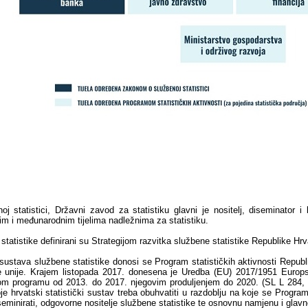
statistici, Državni zavod za statistiku glavni je nositelj, diseminator i 
im i međunarodnim tijelima nadležnima za statistiku.
 statistike definirani su Strategijom razvitka službene statistike Republike H
va sustava službene statistike donosi se Program statističkih aktivnosti Repu
 unije. Krajem listopada 2017. donesena je Uredba (EU) 2017/1951 Europsk
om programu od 2013. do 2017. njegovim produljenjem do 2020. (SL L 284, 3
koje hrvatski statistički sustav treba obuhvatiti u razdoblju na koje se Progr
diseminirati, odgovorne nositelje službene statistike te osnovnu namjenu i glavn