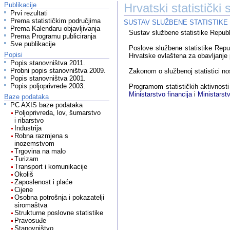
Publikacije
Hrvatski statistički 
Prvi rezultati
Prema statističkim područjima
SUSTAV SLUŽBENE STATISTIKE
Prema Kalendaru objavljivanja
Sustav službene statistike Repub
Prema Programu publiciranja
Sve publikacije
Poslove službene statistike Repu
Popisi
Hrvatske ovlaštena za obavljanje p
Popis stanovništva 2011.
Probni popis stanovništva 2009.
Zakonom o službenoj statistici nos
Popis stanovništva 2001.
Popis poljoprivrede 2003.
Programom statističkih aktivnosti
Ministarstvo financija
i
Ministarstv
Baze podataka
PC AXIS baze podataka
Poljoprivreda, lov, šumarstvo
i ribarstvo
Industrija
Robna razmjena s
inozemstvom
Trgovina na malo
Turizam
Transport i komunikacije
Okoliš
Zaposlenost i plaće
Cijene
Osobna potrošnja i pokazatelji
siromaštva
Strukturne poslovne statistike
Pravosuđe
Stanovništvo