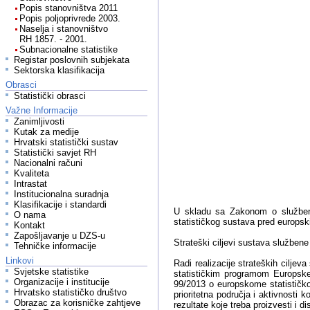
Popis stanovništva 2011
Popis poljoprivrede 2003.
Naselja i stanovništvo
RH 1857. - 2001.
Subnacionalne statistike
Registar poslovnih subjekata
Sektorska klasifikacija
Obrasci
Statistički obrasci
Važne Informacije
Zanimljivosti
Kutak za medije
Hrvatski statistički sustav
Statistički savjet RH
Nacionalni računi
Kvaliteta
Intrastat
Institucionalna suradnja
Klasifikacije i standardi
U skladu sa Zakonom o službenoj 
O nama
statističkog sustava pred europsk
Kontakt
Zapošljavanje u DZS-u
Strateški ciljevi sustava službene
Tehničke informacije
Linkovi
Radi realizacije strateških cilje
Svjetske statistike
statističkim programom Europske
Organizacije i institucije
99/2013 o europskome statističk
Hrvatsko statističko društvo
prioritetna područja i aktivnosti 
Obrazac za korisničke zahtjeve
rezultate koje treba proizvesti i 